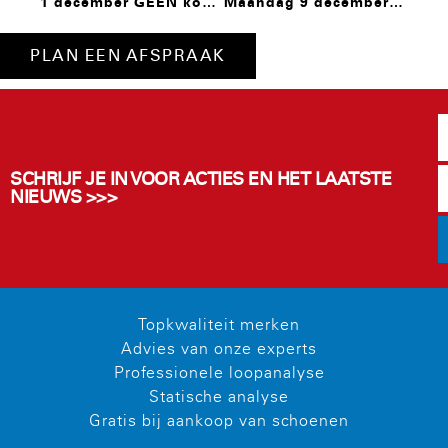
1 december GEEN koopzondag
Maandag 9 december zijn we om 17.40 uur gesloten.
PLAN EEN AFSPRAAK
SCHRIJF JE IN VOOR ACTIES EN HET LAATSTE
NIEUWS >>>
Topkwaliteit merken
Advies van onze experts
Professionele loopanalyse
Statische analyse
Gratis bij aankoop van schoenen