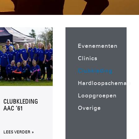
Evenementen
Clinics
Clubkleding
Hardloopschema’s
Loopgroepen
CLUBKLEDING
Overige
AAC ’61
LEES VERDER »