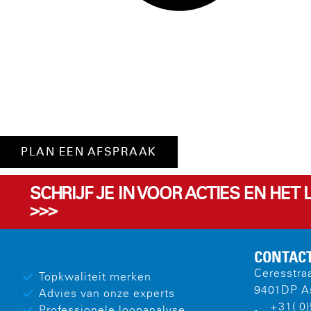
PLAN EEN AFSPRAAK
SCHRIJF JE IN VOOR ACTIES EN HET
>>>
CONTAC
Ceresstra
Topkwaliteit merken
9401DP A
Advies van onze experts
+31( 0
Professionele loopanalyse