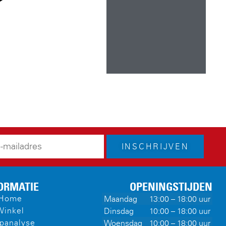
INSCHRIJVEN
ORMATIE
OPENINGSTIJDEN
Home
Maandag
13:00 – 18:00 uur
Winkel
Dinsdag
10:00 – 18:00 uur
panalyse
Woensdag
10:00 – 18:00 uur