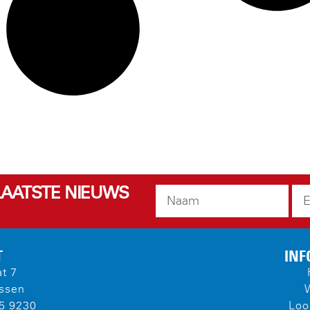
 LAATSTE NIEUWS
T
INF
at 7
ssen
)5 9230
Loo