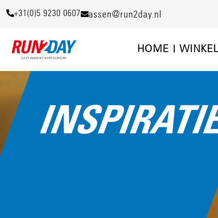
+31(0)5 9230 0607
assen@run2day.nl
HOME
WINKE
INSPIRATI