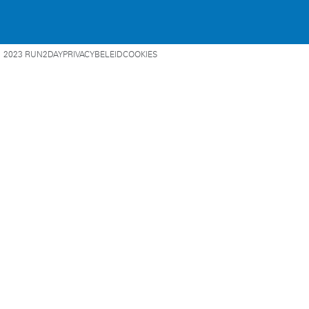
2023 RUN2DAY
PRIVACYBELEID
COOKIES