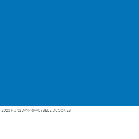
2023 RUN2DAY
PRIVACYBELEID
COOKIES