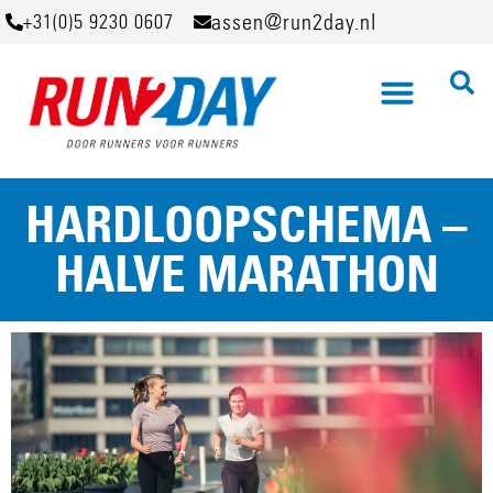
assen@run2day.nl
+31(0)5 9230 0607
HARDLOOPSCHEMA –
HALVE MARATHON