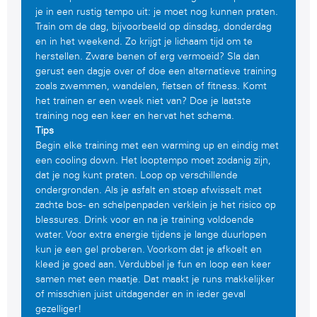
je in een rustig tempo uit: je moet nog kunnen praten.
Train om de dag, bijvoorbeeld op dinsdag, donderdag
en in het weekend. Zo krijgt je lichaam tijd om te
herstellen. Zware benen of erg vermoeid? Sla dan
gerust een dagje over of doe een alternatieve training
zoals zwemmen, wandelen, fietsen of fitness. Komt
het trainen er een week niet van? Doe je laatste
training nog een keer en hervat het schema.
Tips
Begin elke training met een warming up en eindig met
een cooling down. Het looptempo moet zodanig zijn,
dat je nog kunt praten. Loop op verschillende
ondergronden. Als je asfalt en stoep afwisselt met
zachte bos- en schelpenpaden verklein je het risico op
blessures. Drink voor en na je training voldoende
water. Voor extra energie tijdens je lange duurlopen
kun je een gel proberen. Voorkom dat je afkoelt en
kleed je goed aan. Verdubbel je fun en loop een keer
samen met een maatje. Dat maakt je runs makkelijker
of misschien juist uitdagender en in ieder geval
gezelliger!