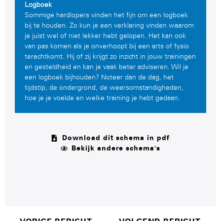
Logboek
Sommige hardlopers vinden het fijn om een logboek
bij te houden. Zo kun je een verklaring vinden waarom
je juist wel of niet lekker hebt gelopen. Het kan ook
van pas komen als je onverhoopt bij een arts of fysio
terechtkomt. Hij of zij krijgt zo inzicht in jouw trainingen
en gesteldheid en kan je vaak beter adviseren. Wil je
een logboek bijhouden? Noteer dan de dag, het
tijdstip, de ondergrond, de weersomstandigheden,
hoe je je voelde en welke training je hebt gedaan.
Download dit schema in pdf
Bekijk andere schema's