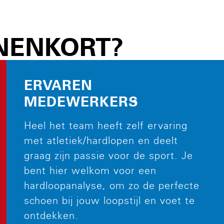
NNENKORT?
ERVAREN
MEDEWERKERS
Heel het team heeft zelf ervaring
met atletiek/hardlopen en deelt
graag zijn passie voor de sport. Je
bent hier welkom voor een
hardloopanalyse, om zo de perfecte
schoen bij jouw loopstijl en voet te
ontdekken.