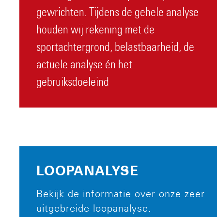
gewrichten. Tijdens de gehele analyse
houden wij rekening met de
sportachtergrond, belastbaarheid, de
actuele analyse én het
gebruiksdoeleind
LOOPANALYSE
Bekijk de informatie over onze zeer
uitgebreide loopanalyse.