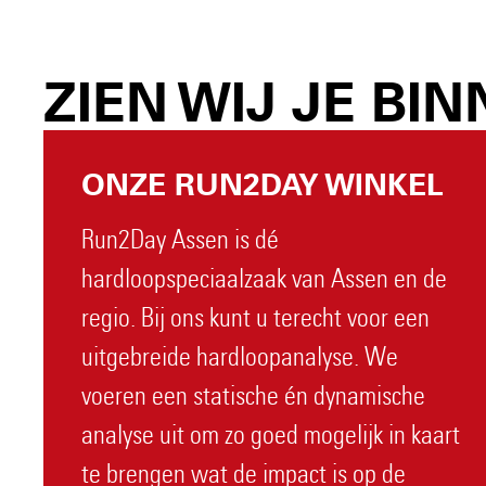
ZIEN WIJ JE BI
ONZE RUN2DAY WINKEL
Run2Day Assen is dé
hardloopspeciaalzaak van Assen en de
regio. Bij ons kunt u terecht voor een
uitgebreide hardloopanalyse. We
voeren een statische én dynamische
analyse uit om zo goed mogelijk in kaart
te brengen wat de impact is op de