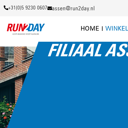
+31(0)5 9230 0607
assen@run2day.nl
HOME
WINKE
FILIAAL A