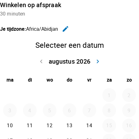
Winkelen op afspraak
30 minuten
edit
Je tijdzone:
Africa/Abidjan
Wijzig de t
Selecteer een datum
augustus 2026
keyboard_arrow_left
keyboard_arrow_right
Ga terug juli 2
Doorga
ma
di
wo
do
vr
za
zo
1
2
3
4
5
6
7
8
9
10
11
12
13
14
15
16